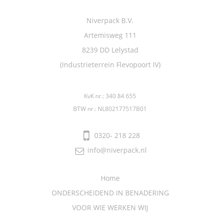
Niverpack B.V.
Artemisweg 111
8239 DD
Lelystad
(Industrieterrein Flevopoort IV)
KvK nr.: 340 84 655
BTW nr.: NL802177517B01
0320- 218 228
info@niverpack.nl
Home
ONDERSCHEIDEND IN BENADERING
VOOR WIE WERKEN WIJ