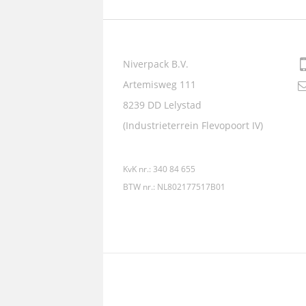
Niverpack B.V.
Artemisweg 111
8239 DD
Lelystad
(Industrieterrein Flevopoort IV)
KvK nr.: 340 84 655
BTW nr.: NL802177517B01